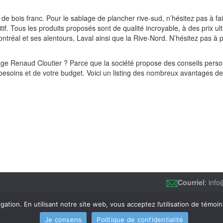
 de bois franc. Pour le sablage de plancher rive-sud, n’hésitez pas à f
itif. Tous les produits proposés sont de qualité incroyable, à des prix u
tréal et ses alentours, Laval ainsi que la Rive-Nord. N’hésitez pas à par
age Renaud Cloutier ? Parce que la société propose des conseils personn
es besoins et de votre budget. Voici un listing des nombreux avantages
Courriel
: inf
gation. En utilisant notre site web, vous acceptez l’utilisation de témoi
 droits réservés © 2015
Sablage Renaud Cloutier
|
Politique de confidenti
Je consens
Politique de confidentialité