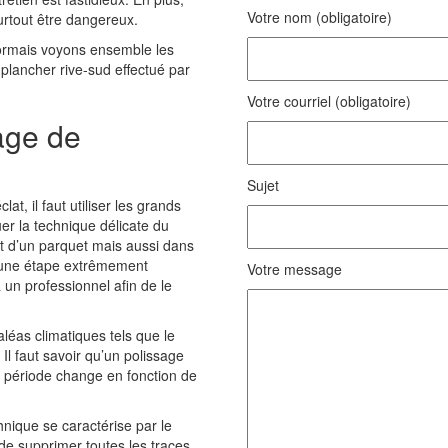
Votre nom (obligatoire)
urtout être dangereux.
ésormais voyons ensemble les
plancher rive-sud effectué par
Votre courriel (obligatoire)
age de
Sujet
at, il faut utiliser les grands
er la technique délicate du
lat d’un parquet mais aussi dans
st une étape extrêmement
Votre message
à un professionnel afin de le
aléas climatiques tels que le
 Il faut savoir qu’un polissage
a période change en fonction de
hnique se caractérise par le
de supprimer toutes les traces