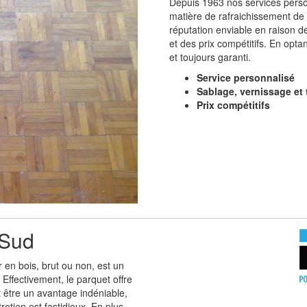
Depuis 1963 nos services personn
matière de rafraichissement de p
réputation enviable en raison de
et des prix compétitifs. En opta
et toujours garanti.
Service personnalisé
Sablage, vernissage et 
Prix compétitifs
-Sud
 en bois, brut ou non, est un
Effectivement, le parquet offre
t être un avantage indéniable,
etien est fastidieux. En plus,