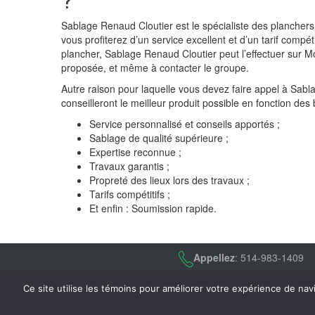
Sablage Renaud Cloutier est le spécialiste des planchers
vous profiterez d’un service excellent et d’un tarif compét
plancher, Sablage Renaud Cloutier peut l’effectuer sur Mon
proposée, et même à contacter le groupe.
Autre raison pour laquelle vous devez faire appel à Sabl
conseilleront le meilleur produit possible en fonction d
Service personnalisé et conseils apportés ;
Sablage de qualité supérieure ;
Expertise reconnue ;
Travaux garantis ;
Propreté des lieux lors des travaux ;
Tarifs compétitifs ;
Et enfin : Soumission rapide.
Appellez
: 514-983-1409
Ce site utilise les témoins pour améliorer votre expérience de navi
Tous