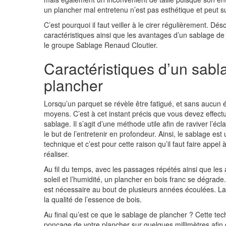
un plancher mal entretenu n’est pas esthétique et peut s
C’est pourquoi il faut veiller à le cirer régulièrement. D
caractéristiques ainsi que les avantages d’un sablage de 
le groupe Sablage Renaud Cloutier.
Caractéristiques d’un sabl
plancher
Lorsqu’un parquet se révèle être fatigué, et sans aucun écl
moyens. C’est à cet instant précis que vous devez effectu
sablage. Il s’agit d’une méthode utile afin de raviver l’éc
le but de l’entretenir en profondeur. Ainsi, le sablage e
technique et c’est pour cette raison qu’il faut faire appel 
réaliser.
Au fil du temps, avec les passages répétés ainsi que les 
soleil et l’humidité, un plancher en bois franc se dégrade.
est nécessaire au bout de plusieurs années écoulées. L
la qualité de l’essence de bois.
Au final qu’est ce que le sablage de plancher ? Cette tec
ponçage de votre plancher sur quelques millimètres afin 